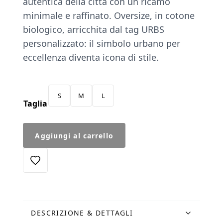
autentica della città con un ricamo
minimale e raffinato. Oversize, in cotone
biologico, arricchita dal tag URBS
personalizzato: il simbolo urbano per
eccellenza diventa icona di stile.
S
M
L
Taglia
T-
Aggiungi al carrello
Shirt
Piccione
bianca
quantità
DESCRIZIONE & DETTAGLI