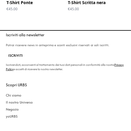
T-Shirt Ponte
T-Shirt Scritta nera
€
45.00
€
45.00
Iscriviti alla newsletter
Potrai ricevere news in anteprima e sconti esclusivi riservati ai soli iscritti.
ISCRIVITI
Iscrivendoti, acconsenti al trattamento dei tuoi dati personali in conformità alla nostra
Privacy
Policy
e accetti di ricevere la nostra newsletter.
Scopri URBS
Chi siamo
Il nostro Universo
Negozio
yoURBS