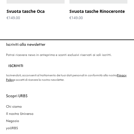
Svuota tasche Oca
Svuota tasche Rinoceronte
€
149.00
€
149.00
Iscriviti alla newsletter
Potrai ricevere news in anteprima e sconti esclusivi riservati ai soli iscritti.
ISCRIVITI
Iscrivendoti, acconsenti al trattamento dei tuoi dati personali in conformità alla nostra
Privacy
Policy
e accetti di ricevere la nostra newsletter.
Scopri URBS
Chi siamo
Il nostro Universo
Negozio
yoURBS