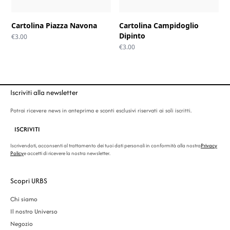
Cartolina Piazza Navona
Cartolina Campidoglio
Dipinto
€
3.00
€
3.00
Iscriviti alla newsletter
Potrai ricevere news in anteprima e sconti esclusivi riservati ai soli iscritti.
ISCRIVITI
Iscrivendoti, acconsenti al trattamento dei tuoi dati personali in conformità alla nostra
Privacy
Policy
e accetti di ricevere la nostra newsletter.
Scopri URBS
Chi siamo
Il nostro Universo
Negozio