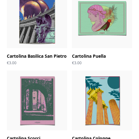
Cartolina Basilica San Pietro
Cartolina Puella
€
3.00
€
3.00
Cartolina Scorci
Cartolina Colonne