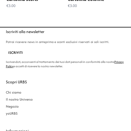
€
3.00
€
3.00
Iscriviti alla newsletter
Potrai ricevere news in anteprima e sconti esclusivi riservati ai soli iscritti.
ISCRIVITI
Iscrivendoti, acconsenti al trattamento dei tuoi dati personali in conformità alla nostra
Privacy
Policy
e accetti di ricevere la nostra newsletter.
Scopri URBS
Chi siamo
Il nostro Universo
Negozio
yoURBS
Informazioni