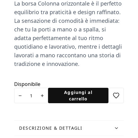
La borsa Colonna orizzontale è il perfetto
equilibrio tra praticità e design raffinato.
La sensazione di comodità è immediata:
che tu la porti a mano o a spalla, si
adatta perfettamente al tuo ritmo
quotidiano e lavorativo, mentre i dettagli
lavorati a mano raccontano una storia di
tradizione e innovazione.
Disponibile
Borsa
Aggiungi al
−
+
Colonna
carrello
a
Spalla
in
Pelle
DESCRIZIONE & DETTAGLI
Gialla