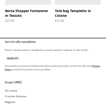
Borsa Shopper Fontanone
Tote bag Tempietto in
in Tessuto
Cotone
€
27.00
€
27.00
Iscriviti alla newsletter
Potrai ricevere news in anteprima e sconti esclusivi riservati ai soli iscritti.
ISCRIVITI
Iscrivendoti, acconsenti al trattamento dei tuoi dati personali in conformità alla nostra
Privacy
Policy
e accetti di ricevere la nostra newsletter.
Scopri URBS
Chi siamo
Il nostro Universo
Negozio